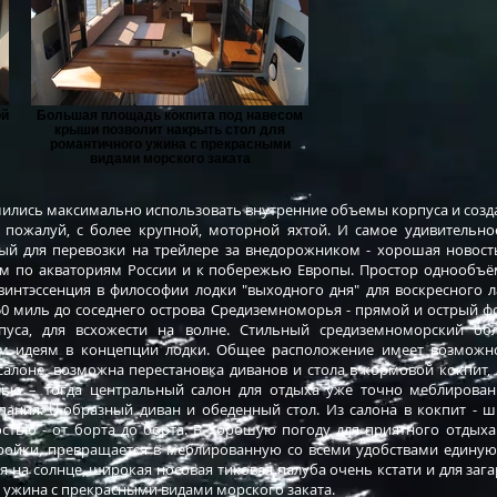
ой
Большая площадь кокпита под навесом
крыши позволит накрыть стол для
романтичного ужина с прекрасными
видами морского заката
ились максимально использовать внутренние объемы корпуса и соз
 пожалуй, с более крупной, моторной яхтой. И самое удивительно
ый для перевозки на трейлере за внедорожником - хорошая новость
ом по акваториям России и к побережью Европы. Простор однообъё
интэссенция в философии лодки "выходного дня" для воскресного л
150 миль до соседнего острова Средиземноморья - прямой и острый ф
пуса, для всхожести на волне. Стильный средиземноморский об
м идеям в концепции лодки. Общее расположение имеет возможно
салоне, возможна перестановка диванов и стола в кормовой кокпит,
елью – тогда центральный салон для отдыха уже точно меблиров
мпания: U-образный диван и обеденный стол. Из салона в кокпит - 
тью - от борта до борта. В хорошую погоду для приятного отдыха
йки, превращается в меблированную со всеми удобствами единую
 на солнце, широкая носовая тиковая палуба очень кстати и для заг
 ужина с прекрасными видами морского заката.