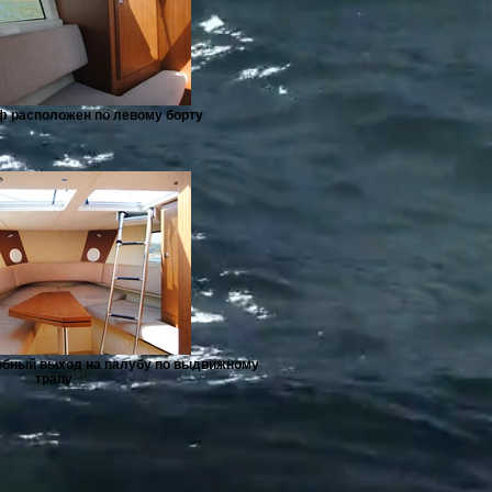
ф расположен по левому борту
добный выход на палубу по выдвижному
трапу