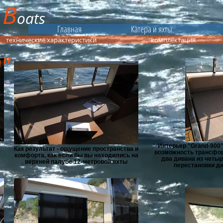
B
&
oats
Главная
Катера и яхты
технические характеристики
комплектация
0"
Интерьер "Grand-900
Как результат - ощущение пространства и
возможность трансфор
комфорта, как если бы вы находились на
два дивана из четыр
верхней палубе 12-метровой яхты
перестановки ди