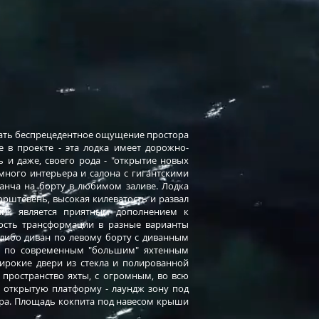
дать беспрецедентное ощущение простора
е в проекте - эта лодка имеет дорожно-
 и даже, своего рода - "открытие новых
много интерьера и салона с гигантскими
анча на борту в любимом заливе. Лодка
орштевень, высокая килеватость и развал
лик является приятным дополнением к
сть трансформации в разные варианты
 либо диван по левому борту с диванным
ан по современным "большим" яхтенным
широкие двери из стекла и полированной
 пространство яхты, с огромным, во всю
 открытую платформу - лаундж зону под
ара. Площадь кокпита под навесом крыши