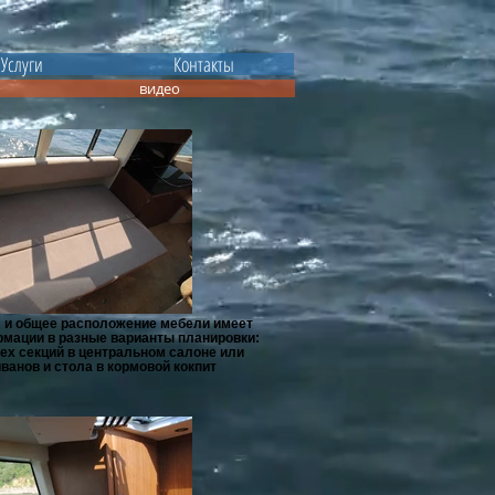
Услуги
Контакты
видео
" и общее расположение мебели имеет
мации в разные варианты планировки:
ех секций в центральном салоне или
ванов и стола в кормовой кокпит