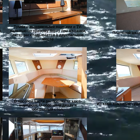
,
Тумба с выдвижными ящиками и TV-
,
панелью по правому борту при желании,
Платяной шка
легко раскладывается в двуспальное
место
В носовой части расположена кают-
Из кают-компании - у
компания: U-образный диван и
обеденный стол.