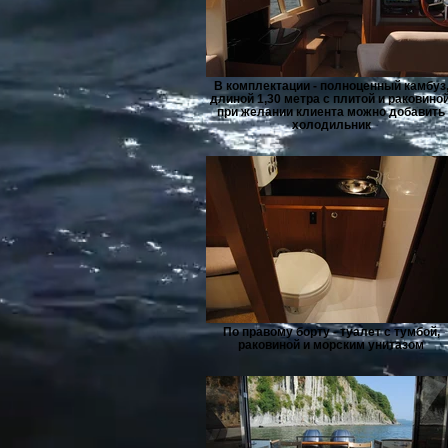
В комплектации - полноценный камбуз
длиной 1,30 метра с плитой и раковиной
при желании клиента можно добавить
холодильник
По правому борту - туалет с тумбой,
раковиной и морским унитазом