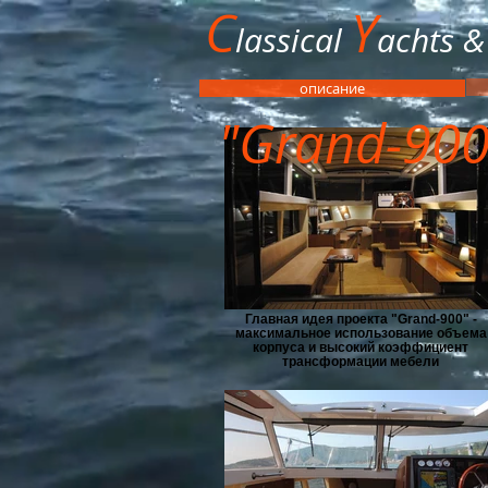
C
Y
lassical
​achts 
описание
"Grand-90
Главная идея проекта "Grand-900" -
максимальное использование объема
корпуса и высокий коэффициент
трансформации мебели