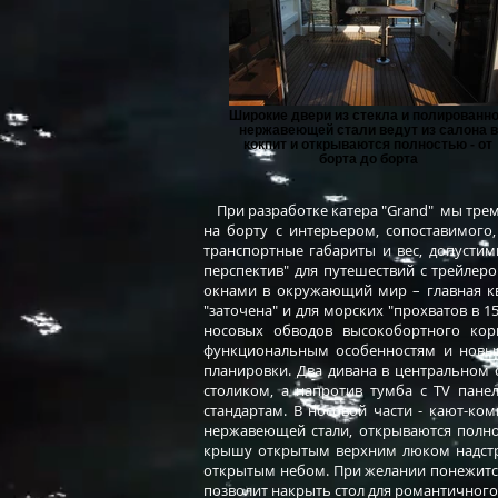
Широкие двери из стекла и полированн
нержавеющей стали ведут из салона в
кокпит и открываются полностью - от
борта до борта
При разработке катера "Grand" мы трем
на борту с интерьером, сопоставимого,
транспортные габариты и вес, допустим
перспектив" для путешествий с трейлер
окнами в окружающий мир – главная кв
"заточена" и для морских "прохватов в 
носовых обводов высокобортного кор
функциональным особенностям и новы
планировки. Два дивана в центральном 
столиком, а напротив тумба с TV пан
стандартам. В носовой части - кают-ко
нержавеющей стали, открываются полнос
крышу открытым верхним люком надстро
открытым небом. При желании понежится
позволит накрыть стол для романтичного