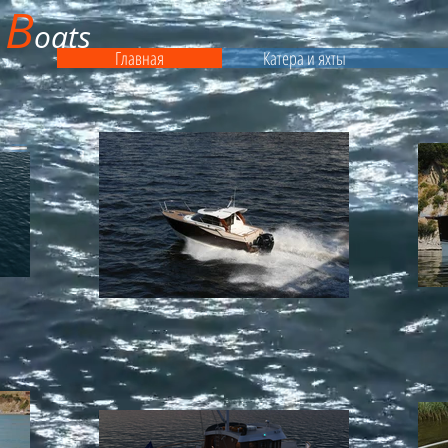
B
&
oats
Главная
Катера и яхты