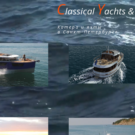
C
Y
lassical
​achts 
Катера и яхты
в Санкт-Петербурге